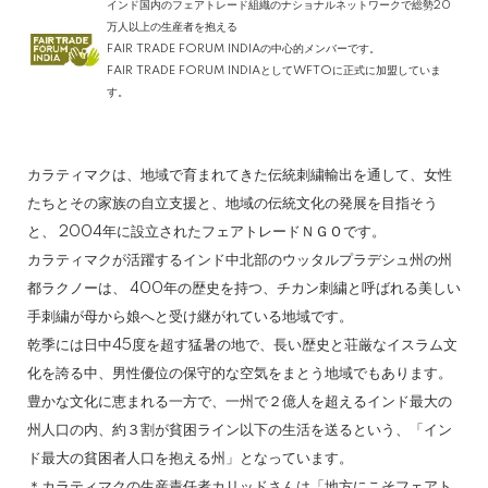
インド国内のフェアトレード組織のナショナルネットワークで総勢20
万人以上の生産者を抱える
FAIR TRADE FORUM INDIAの中心的メンバーです。
FAIR TRADE FORUM INDIAとしてWFTOに正式に加盟していま
す。
カラティマクは、地域で育まれてきた伝統刺繍輸出を通して、女性
たちとその家族の自立支援と、地域の伝統文化の発展を目指そう
と、 2004年に設立されたフェアトレードＮＧＯです。
カラティマクが活躍するインド中北部のウッタルプラデシュ州の州
都ラクノーは、 400年の歴史を持つ、チカン刺繍と呼ばれる美しい
手刺繍が母から娘へと受け継がれている地域です。
乾季には日中45度を超す猛暑の地で、長い歴史と荘厳なイスラム文
化を誇る中、男性優位の保守的な空気をまとう地域でもあります。
豊かな文化に恵まれる一方で、一州で２億人を超えるインド最大の
州人口の内、約３割が貧困ライン以下の生活を送るという、「イン
ド最大の貧困者人口を抱える州」となっています。
＊カラティマクの生産責任者カリッドさんは「地方にこそフェアト