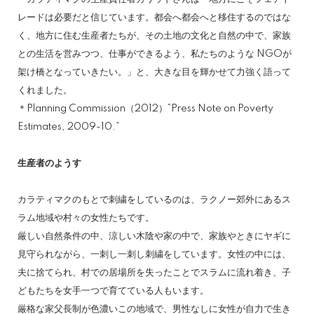
レードは必要だと信じています。都会へ都会へと移住するのではな
く、地方に住む生産者たちが、その土地の文化と自然の中で、家族
との生活を営みつつ、仕事ができるよう、私たちのような NGOが
架け橋となっていきたい。」と、大きな目を輝かせて力強く語って
くれました。
＊Planning Commission（2012）“Press Note on Poverty
Estimates, 2009-10.”
生産者のようす
カラティマクのもとで刺繍をしているのは、ラクノー郊外にあるス
ラム地域や村々の女性たちです。
厳しい自然条件の中、涼しい木陰や家の中で、家族やときにヤギに
見守られながら、一刺し一刺し刺繍をしています。女性の中には、
夫に捨てられ、村での居場所を失ったことでスラムに流れ着き、子
どもたちを女手一つで育てている人もいます。
厳格な家父長制が色濃いこの地域で、男性なしに女性が自力で生き