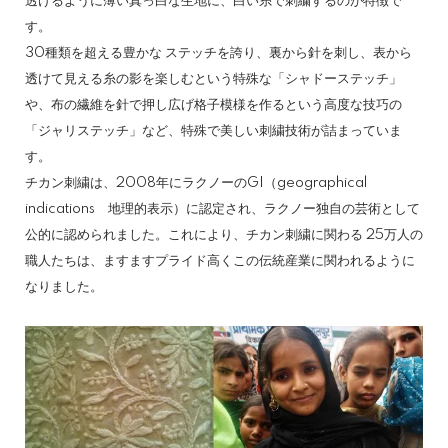
透けるように薄い真っ白な生地に、白い糸で刺繍するのが特徴で
す。
30種類を超える豊かな ステッチを誇り、裏から針を刺し、表から
透けて見える糸の影を楽しむという特殊な「シャドーステッチ」
や、布の繊維を針で押し広げ格子模様を作るという高度な技巧の
「ジャリステッチ」など、特殊で美しい刺繍技術が詰まっていま
す。
チカン刺繍は、2008年にラクノーのGI（geographical
indications 地理的表示）に認定され、ラクノー独自の芸術として
公的に認められました。これにより、チカン刺繍に関わる 25万人の
職人たちは、ますますプライド高くこの伝統産業に関われるように
なりました。