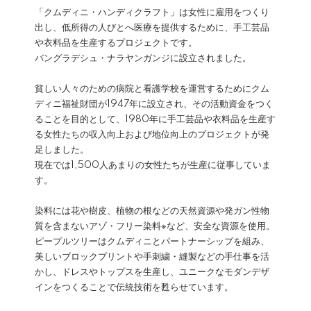
「クムディニ・ハンディクラフト」は女性に雇用をつくり
出し、低所得の人びとへ医療を提供するために、手工芸品
や衣料品を生産するプロジェクトです。
バングラデシュ・ナラヤンガンジに設立されました。
貧しい人々のための病院と看護学校を運営するためにクム
ディニ福祉財団が1947年に設立され、その活動資金をつく
ることを目的として、1980年に手工芸品や衣料品を生産す
る女性たちの収入向上および地位向上のプロジェクトが発
足しました。
現在では1,500人あまりの女性たちが生産に従事していま
す。
染料には花や樹皮、植物の根などの天然資源や発ガン性物
質を含まないアゾ・フリー染料※など、安全な資源を使用。
ピープルツリーはクムディニとパートナーシップを組み、
美しいブロックプリントや手刺繍・縫製などの手仕事を活
かし、ドレスやトップスを生産し、ユニークなモダンデザ
インをつくることで伝統技術を甦らせています。