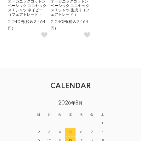
オーガニックコットン
オーガニックコットン
ベーシック ユニセック
ベーシック ユニセック
スＴシャツ ネイビー
スＴシャツ 生成り（フ
（フェアトレード ）
ェアトレード ）
2,240円(税込2,464
2,240円(税込2,464
円)
円)
CALENDAR
2026年8月
日
月
火
水
木
金
土
1
2
3
4
5
6
7
8