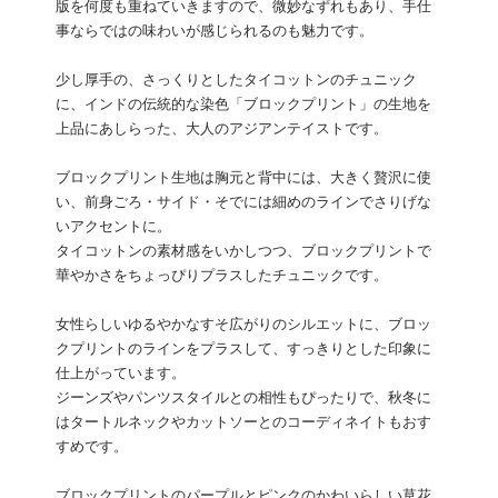
版を何度も重ねていきますので、微妙なずれもあり、手仕
事ならではの味わいが感じられるのも魅力です。
少し厚手の、さっくりとしたタイコットンのチュニック
に、インドの伝統的な染色「ブロックプリント」の生地を
上品にあしらった、大人のアジアンテイストです。
ブロックプリント生地は胸元と背中には、大きく贅沢に使
い、前身ごろ・サイド・そでには細めのラインでさりげな
いアクセントに。
タイコットンの素材感をいかしつつ、ブロックプリントで
華やかさをちょっぴりプラスしたチュニックです。
女性らしいゆるやかなすそ広がりのシルエットに、ブロッ
クプリントのラインをプラスして、すっきりとした印象に
仕上がっています。
ジーンズやパンツスタイルとの相性もぴったりで、秋冬に
はタートルネックやカットソーとのコーディネイトもおす
すめです。
ブロックプリントのパープルとピンクのかわいらしい草花