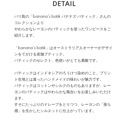
DETAIL
バリ島の「banana's batik バナナズ バティック」さんの
コレクションより
やわらかなレーヨンのバティックを使ったワンピースをご
紹介します。
「banana's batik」はオーストラリア人オーナーがデザイ
ンをてがける老舗ブティック。
バティックのセレクト、色使いがとても素敵です。
バティックはインドネシアのろうけつ染めのこと。プリン
ト生地とは違ったハンドメイドの味わいが魅力です。
バティックはコットンやシルクのものもありますが、レー
ヨンのバティックはやわらかな風合いをお楽しみいただけ
ます。
すそにたっぷりのドレープをとりつつ、レーヨンの「落ち
感」を生かしたシルエットに仕上がっています。