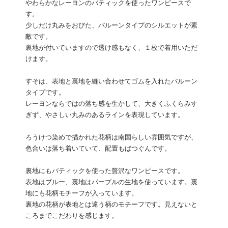
やわらかなレーヨンのバティックを使ったワンピースで
す。
少しだけ丸みをおびた、バルーンタイプのシルエットが素
敵です。
裏地が付いていますので透け感もなく、１枚で着用いただ
けます。
すそは、表地と裏地を縫い合わせてゴムを入れたバルーン
タイプです。
レーヨンならではの落ち感を生かして、大きくふくらみす
ぎず、やさしい丸みのあるラインを表現しています。
ろうけつ染めで描かれた花柄は南国らしい雰囲気ですが、
色合いは落ち着いていて、配置もばつぐんです。
裏地にもバティックを使った贅沢なワンピースです。
表地はブルー、裏地はパープルの生地を使っています。裏
地にも花柄モチーフが入っています。
裏地の花柄が表地とは違う柄のモチーフです。見えないと
ころまでこだわりを感じます。