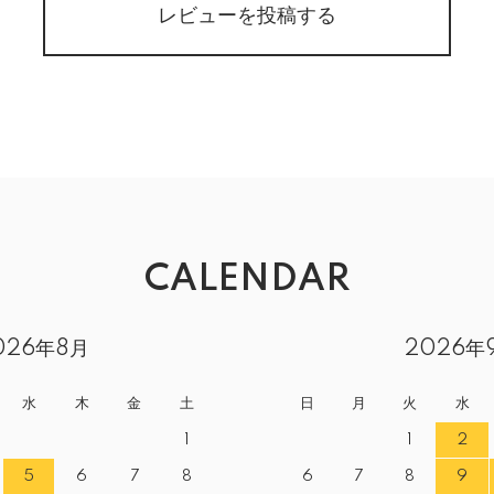
レビューを投稿する
CALENDAR
026年8月
2026年
水
木
金
土
日
月
火
水
1
1
2
5
6
7
8
6
7
8
9