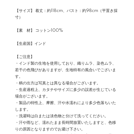
【サイズ】 着丈：約118cm、バスト：約98cm（平置き採
寸）
【素 材】 コットン100%
【生産国】インド
【ご注意】
・インド製の生地を使用しており、織りムラ、染色ムラ、
若干の色飛びがありますが、生地特有の風合いでございま
す。
・柄の出方は写真とは異なる場合がございます。
・生産過程上、カタチやサイズに多少の誤差が生じている
場合がございます。
・製品の特性上、摩擦、汗や水濡れにより多少色落ちいた
します。
・洗濯時は白または淡色物と分けて洗ってください。
・汗や雨など、濡れたまま長時間放置いたしますと、色移
りの原因となりますのでお避け下さい。