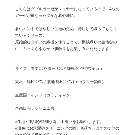
こちらはダブルガーゼがレイヤーになっているので、4枚の
ガーゼが重なった温かな着心地に。
暑いインドでは珍しい生地のため、特注して織ってもらっ
ているシリーズ。
原始的なタイプの織機を使うことで、機械織りの生地なの
に、ふっくら柔らかい肌触りをお楽しみいただけます。
サイズ：着丈60×胸囲100×肩幅34×袖丈58cm
素材：綿100% / 裏地 綿100% (azoフリー染料）
生産国：インド（カラティマク）
企画販売：シサム工房
※生地や刺繍が繊細な為、手洗いをお願いします。
※濃色はお洗濯やクリーニングの際、色落ちしますので他の