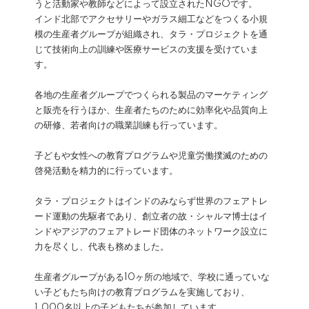
うと活動家や教師などによって設立されたNGOです。
インド北部でアクセサリーやガラス細工などをつくる小規
模の生産者グループが組織され、タラ・プロジェクトを通
じて技術向上の訓練や医療サービスの支援を受けていま
す。
各地の生産者グループでつくられる製品のマーケティング
と販売を行うほか、生産者たちのために効率化や品質向上
の研修、若者向けの職業訓練も行っています。
子どもや女性への教育プログラムや児童労働撲滅のための
啓発活動を精力的に行っています。
タラ・プロジェクトはインドのみならず世界のフェアトレ
ード運動の先駆者であり、創立者の故・シャルマ博士はイ
ンドやアジアのフェアトレード団体のネットワーク設立に
力を尽くし、代表も務めました。
生産者グループがある10ヶ所の地域で、学校に通っていな
い子どもたち向けの教育プログラムを実施しており、
1,000名以上の子どもたちが参加しています。